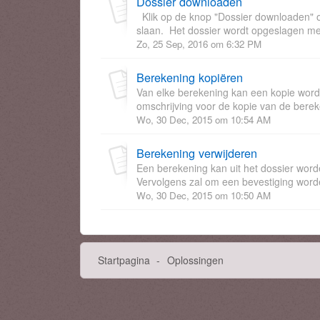
Dossier downloaden
Klik op de knop "Dossier downloaden" o
slaan. Het dossier wordt opgeslagen met
Zo, 25 Sep, 2016 om 6:32 PM
Berekening kopiëren
Van elke berekening kan een kopie wor
omschrijving voor de kopie van de bereken
Wo, 30 Dec, 2015 om 10:54 AM
Berekening verwijderen
Een berekening kan uit het dossier word
Vervolgens zal om een bevestiging word
Wo, 30 Dec, 2015 om 10:50 AM
Startpagina
Oplossingen