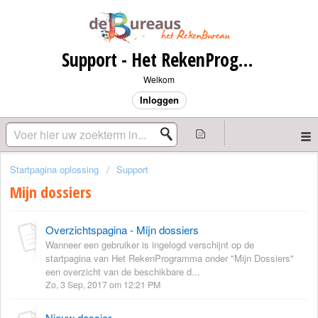
Support - Het RekenProgramma
Welkom
Inloggen
Startpagina oplossing
Support
Mijn dossiers
Overzichtspagina - Mijn dossiers
Wanneer een gebruiker is ingelogd verschijnt op de
startpagina van Het RekenProgramma onder "Mijn Dossiers"
een overzicht van de beschikbare d...
Zo, 3 Sep, 2017 om 12:21 PM
Nieuw dossier