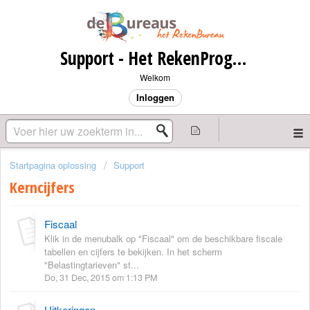
Support - Het RekenProgramma
Welkom
Inloggen
Startpagina oplossing
Support
Kerncijfers
Fiscaal
Klik in de menubalk op "Fiscaal" om de beschikbare fiscale
tabellen en cijfers te bekijken. In het scherm
"Belastingtarieven" st...
Do, 31 Dec, 2015 om 1:13 PM
Uitkeringen