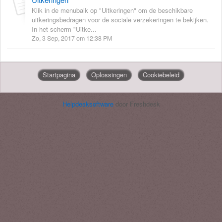
Klik in de menubalk op "Uitkeringen" om de beschikbare
uitkeringsbedragen voor de sociale verzekeringen te bekijken.
In het scherm "Uitke...
Zo, 3 Sep, 2017 om 12:38 PM
Startpagina
Oplossingen
Cookiebeleid
Helpdesksoftware
door Freshdesk